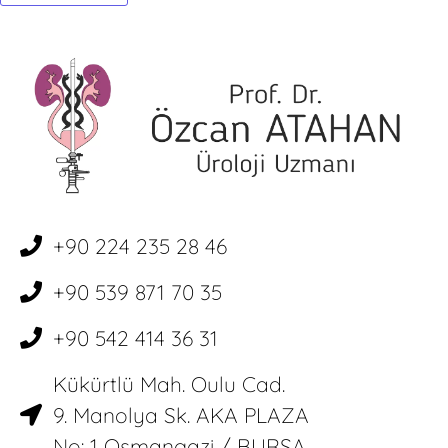
+90 224 235 28 46
+90 539 871 70 35
+90 542 414 36 31
Kükürtlü Mah. Oulu Cad.
9. Manolya Sk. AKA PLAZA
No: 1 Osmangazi / BURSA