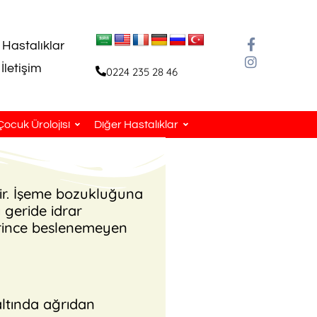
 Hastalıklar
İletişim
0224 235 28 46
Çocuk Ürolojisi
Diğer Hastalıklar
r. İşeme bozukluğuna
 geride idrar
erince beslenemeyen
ltında ağrıdan