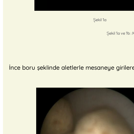
Şekil 1a
Şekil
1a ve 1b 
İnce boru şeklinde aletlerle mesaneye girilerek,