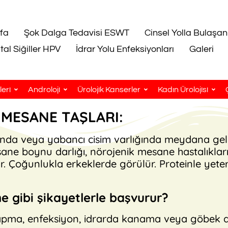
fa
Şok Dalga Tedavisi ESWT
Cinsel Yolla Bulaşan
tal Siğiller HPV
İdrar Yolu Enfeksiyonları
Galeri
eri
Androloji
Ürolojik Kanserler
Kadın Ürolojisi
MESANE TAŞLARI:
 veya yabancı cisim varlığında meydana geli
ane boynu darlığı, nörojenik mesane hastalıkları
r. Çoğunlukla erkeklerde görülür. Proteinle yet
e gibi şikayetlerle başvurur?
pma, enfeksiyon, idrarda kanama veya göbek a