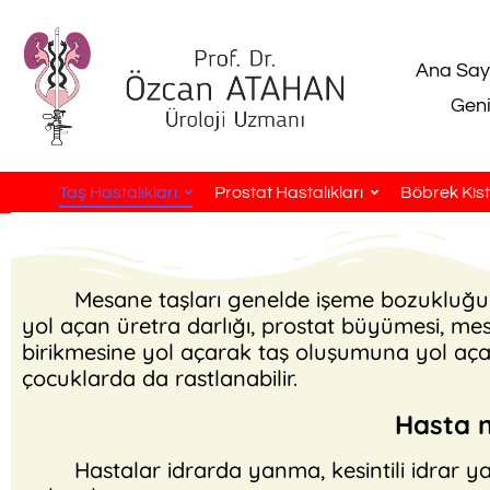
Ana Say
Geni
Taş Hastalıkları
Prostat Hastalıkları
Böbrek Kistl
Mesane taşları genelde işeme bozukluğunda
yol açan üretra darlığı, prostat büyümesi, mes
birikmesine yol açarak taş oluşumuna yol aça
çocuklarda da rastlanabilir.
Hasta n
Hastalar idrarda yanma, kesintili idrar ya