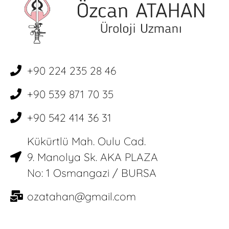
+90 224 235 28 46
+90 539 871 70 35
+90 542 414 36 31
Kükürtlü Mah. Oulu Cad.
9. Manolya Sk. AKA PLAZA
No: 1 Osmangazi / BURSA
ozatahan@gmail.com