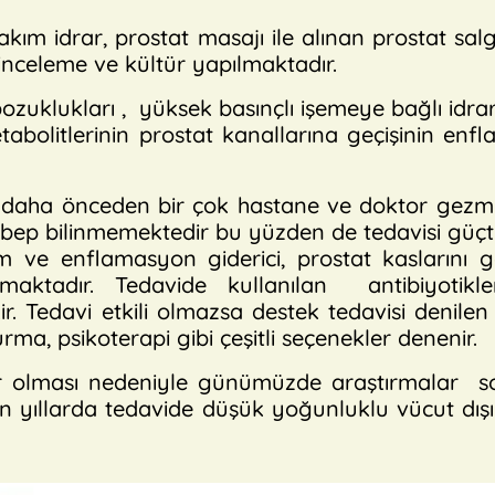
 idrar, prostat masajı ile alınan prostat salgı
inceleme ve kültür yapılmaktadır.
klukları , yüksek basınçlı işemeye bağlı idrarı
abolitlerinin prostat kanallarına geçişinin enfl
ha önceden bir çok hastane ve doktor gezmiş
sebep bilinmemektedir bu yüzden de tedavisi güçt
m ve enflamasyon giderici, prostat kaslarını ge
ktadır. Tedavide kullanılan antibiyotikler
r. Tedavi etkili olmazsa destek tedavisi denil
rma, psikoterapi gibi çeşitli seçenekler denenir.
olması nedeniyle günümüzde araştırmalar so
on yıllarda tedavide düşük yoğunluklu vücut dış