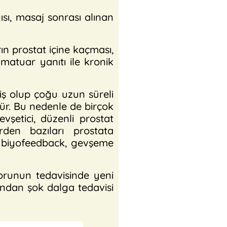
sı, masaj sonrası alınan
n prostat içine kaçması,
amatuar yanıtı ile kronik
 olup çoğu uzun süreli
ür. Bu nedenle de birçok
vşetici, düzenli prostat
den bazıları prostata
en biyofeedback, gevşeme
runun tedavisinde yeni
ından şok dalga tedavisi