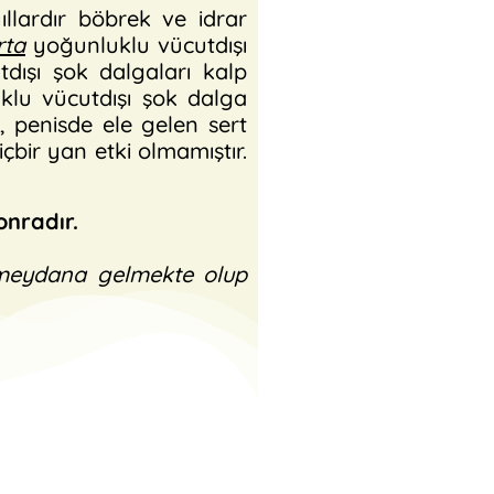
llardır böbrek ve idrar
rta
yoğunluklu vücutdışı
dışı şok dalgaları kalp
uklu vücutdışı şok dalga
, penisde ele gelen sert
çbir yan etki olmamıştır.
onradır.
 meydana gelmekte olup