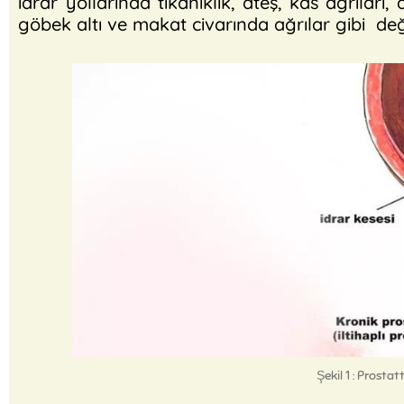
idrar yollarında tıkanıklık, ateş, kas ağrıları
göbek altı ve makat civarında ağrılar gibi değiş
Şekil 1 : Prost