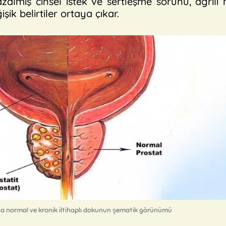
, azalmış cinsel istek ve sertleşme sorunu, ağrılı
ik belirtiler ortaya çıkar.
atta normal ve kronik iltihaplı dokunun şematik görünümü