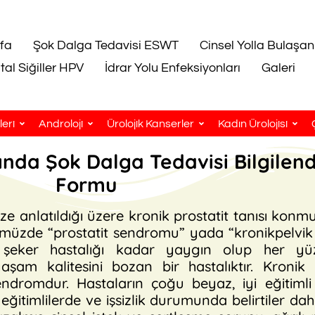
fa
Şok Dalga Tedavisi ESWT
Cinsel Yolla Bulaşan
tal Siğiller HPV
İdrar Yolu Enfeksiyonları
Galeri
eri
Androloji
Ürolojik Kanserler
Kadın Ürolojisi
nda Şok Dalga Tedavisi Bilgilen
Formu
 anlatıldığı üzere kronik prostatit tanısı konm
ünümüzde “prostatit sendromu” yada “kronikpelv
 şeker hastalığı kadar yaygın olup her y
yaşam kalitesini bozan bir hastalıktır. Kronik
ndromdur. Hastaların çoğu beyaz, iyi eğitimli 
ğitimlilerde ve işsizlik durumunda belirtiler dah