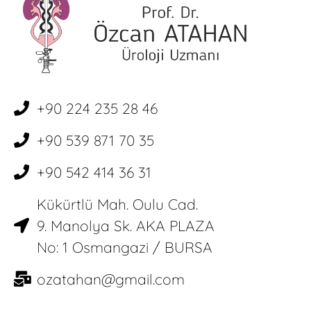
+90 224 235 28 46
+90 539 871 70 35
+90 542 414 36 31
Kükürtlü Mah. Oulu Cad.
9. Manolya Sk. AKA PLAZA
No: 1 Osmangazi / BURSA
ozatahan@gmail.com