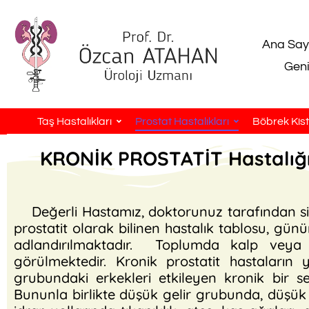
Ana Say
Geni
Taş Hastalıkları
Prostat Hastalıkları
Böbrek Kistl
KRONİK PROSTATİT Hastalığı
Değerli Hastamız, doktorunuz tarafından size
prostatit olarak bilinen hastalık tablosu, g
adlandırılmaktadır. Toplumda kalp veya
görülmektedir. Kronik prostatit hastaların 
grubundaki erkekleri etkileyen kronik bir se
Bununla birlikte düşük gelir grubunda, düşük e