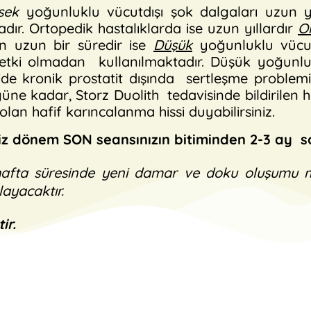
sek
yoğunluklu vücutdışı şok dalgaları uzun yı
tadır. Ortopedik hastalıklarda ise uzun yıllardır
O
an uzun bir süredir ise
Düşük
yoğunluklu vücut
yan etki olmadan kullanılmaktadır. Düşük yoğunl
jide kronik prostatit dışında sertleşme problemi
ne kadar, Storz Duolith tedavisinde bildirilen hi
lan hafif karıncalanma hissi duyabilirsiniz.
iz dönem SON seansınızın bitiminden 2-3 ay s
 hafta süresinde yeni damar ve doku oluşumu
layacaktır.
ir.