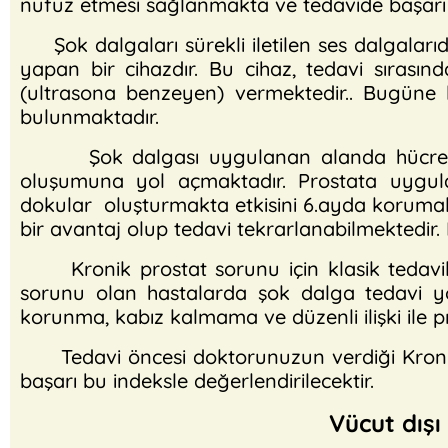
nüfuz etmesi sağlanmakta ve tedavide başarı
Şok dalgaları sürekli iletilen ses dalgalarıd
yapan bir cihazdır. Bu cihaz, tedavi sırası
(ultrasona benzeyen) vermektedir.. Bugüne k
bulunmaktadır.
Şok dalgası uygulanan alanda hücreleri
oluşumuna yol açmaktadır. Prostata uygul
dokular oluşturmakta etkisini 6.ayda korumak
bir avantaj olup tedavi tekrarlanabilmektedir
Kronik prostat sorunu için klasik tedavile
sorunu olan hastalarda şok dalga tedavi yön
korunma, kabız kalmama ve düzenli ilişki ile pro
Tedavi öncesi doktorunuzun verdiği Kronik 
başarı bu indeksle değerlendirilecektir.
Vücut dışı