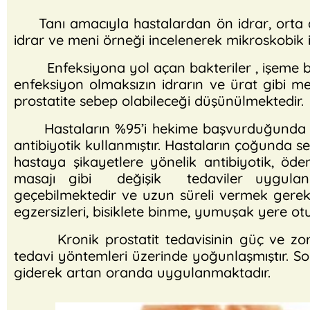
Tanı amacıyla hastalardan ön idrar, orta akım
idrar ve meni örneği incelenerek mikroskobik 
Enfeksiyona yol açan bakteriler , işeme bozu
enfeksiyon olmaksızın idrarın ve ürat gibi met
prostatite sebep olabileceği düşünülmektedir.
Hastaların %95’i hekime başvurduğunda da
antibiyotik kullanmıştır. Hastaların çoğunda 
hastaya şikayetlere yönelik antibiyotik, öde
masajı gibi değişik tedaviler uygulanma
geçebilmektedir ve uzun süreli vermek gereki
egzersizleri, bisiklete binme, yumuşak yere otu
Kronik prostatit tedavisinin güç ve zor 
tedavi yöntemleri üzerinde yoğunlaşmıştır. S
giderek artan oranda uygulanmaktadır.