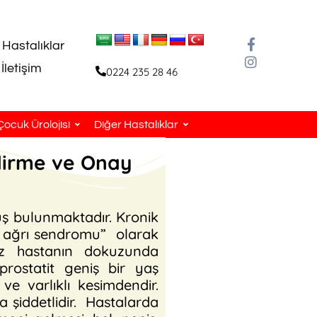
 Hastalıklar
İletişim
0224 235 28 46
Çocuk Ürolojisi
Diğer Hastalıklar
dirme ve Onay
uş bulunmaktadır. Kronik
ik ağrı sendromu” olarak
üz hastanın dokuzunda
 prostatit geniş bir yaş
ve varlıklı kesimdendir.
a şiddetlidir. Hastalarda