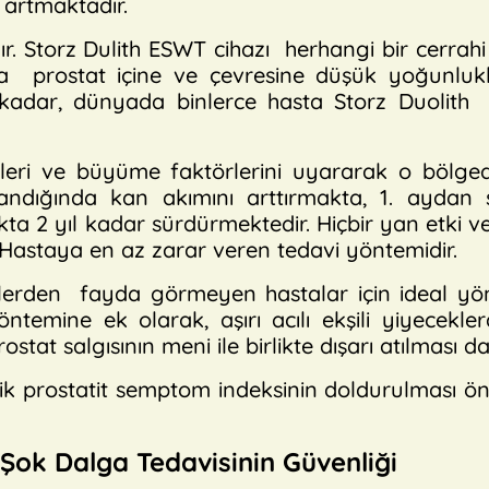
 artmaktadır.
ır. Storz Dulith ESWT cihazı herhangi bir cerrah
nda prostat içine ve çevresine düşük yoğunlukl
adar, dünyada binlerce hasta Storz Duolith ci
 ve büyüme faktörlerini uyararak o bölge
andığında kan akımını arttırmakta, 1. aydan
ta 2 yıl kadar sürdürmektedir. Hiçbir yan etki 
. Hastaya en az zarar veren tedavi yöntemidir.
rden fayda görmeyen hastalar için ideal yönt
temine ek olarak, aşırı acılı ekşili yiyecekl
stat salgısının meni ile birlikte dışarı atılması da
prostatit semptom indeksinin doldurulması öne
 Şok Dalga Tedavisinin Güvenliği