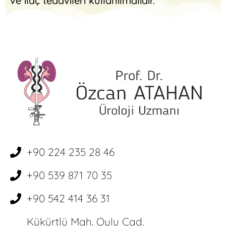
ve ilaç tedavileri kullanılmalıdır.
+90 224 235 28 46
+90 539 871 70 35
+90 542 414 36 31
Kükürtlü Mah. Oulu Cad.