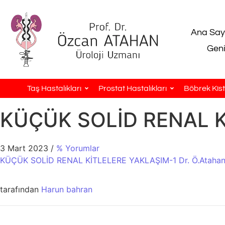
Ana Say
Geni
Taş Hastalıkları
Prostat Hastalıkları
Böbrek Kistl
KÜÇÜK SOLİD RENAL Kİ
3 Mart 2023
/
% Yorumlar
KÜÇÜK SOLİD RENAL KİTLELERE YAKLAŞIM-1 Dr. Ö.Ataha
tarafından
Harun bahran