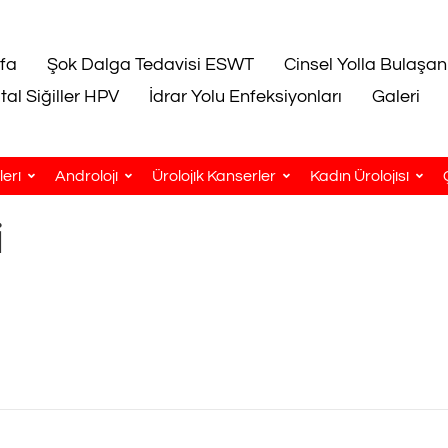
fa
Şok Dalga Tedavisi ESWT
Cinsel Yolla Bulaşan
tal Siğiller HPV
İdrar Yolu Enfeksiyonları
Galeri
eri
Androloji
Ürolojik Kanserler
Kadın Ürolojisi
i