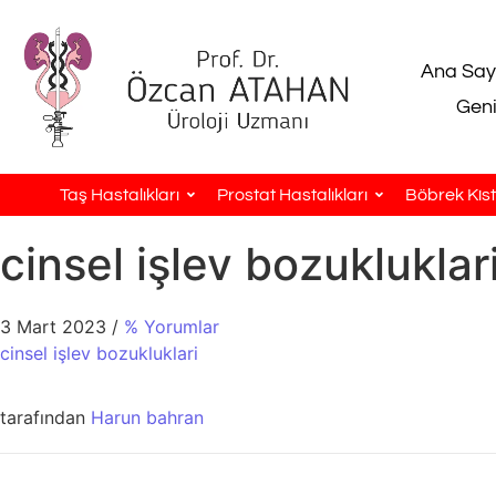
Ana Say
Geni
Taş Hastalıkları
Prostat Hastalıkları
Böbrek Kistl
cinsel işlev bozukluklar
3 Mart 2023
/
% Yorumlar
cinsel işlev bozukluklari
tarafından
Harun bahran