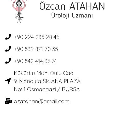
+90 224 235 28 46
+90 539 871 70 35
+90 542 414 36 31
Kükürtlü Mah. Oulu Cad.
9. Manolya Sk. AKA PLAZA
No: 1 Osmangazi / BURSA
ozatahan@gmail.com