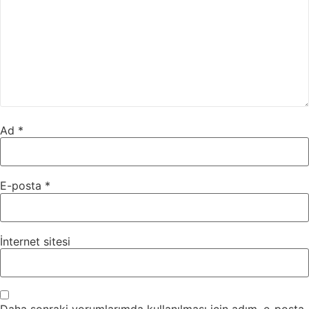
Ad
*
E-posta
*
İnternet sitesi