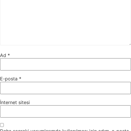
Ad
*
E-posta
*
İnternet sitesi