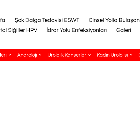
fa
Şok Dalga Tedavisi ESWT
Cinsel Yolla Bulaşan
tal Siğiller HPV
İdrar Yolu Enfeksiyonları
Galeri
eri
Androloji
Ürolojik Kanserler
Kadın Ürolojisi