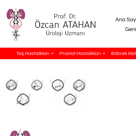
Ana Say
Geni
Taş Hastalıkları
Prostat Hastalıkları
Böbrek Kistl