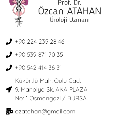
+90 224 235 28 46
+90 539 871 70 35
+90 542 414 36 31
Kükürtlü Mah. Oulu Cad.
9. Manolya Sk. AKA PLAZA
No: 1 Osmangazi / BURSA
ozatahan@gmail.com