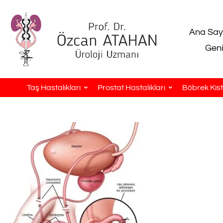
Ana Say
Geni
Taş Hastalıkları
Prostat Hastalıkları
Böbrek Kistl