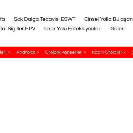
fa
Şok Dalga Tedavisi ESWT
Cinsel Yolla Bulaşan
tal Siğiller HPV
İdrar Yolu Enfeksiyonları
Galeri
eri
Androloji
Ürolojik Kanserler
Kadın Ürolojisi