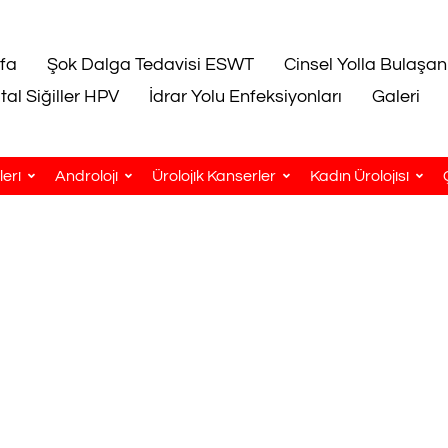
fa
Şok Dalga Tedavisi ESWT
Cinsel Yolla Bulaşan
tal Siğiller HPV
İdrar Yolu Enfeksiyonları
Galeri
eri
Androloji
Ürolojik Kanserler
Kadın Ürolojisi