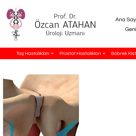
Ana Say
Geni
Taş Hastalıkları
Prostat Hastalıkları
Böbrek Kistl