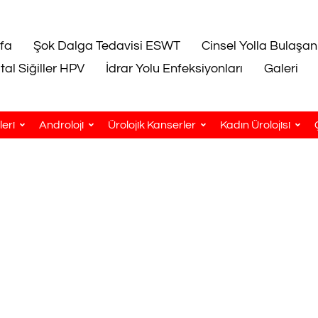
fa
Şok Dalga Tedavisi ESWT
Cinsel Yolla Bulaşan
tal Siğiller HPV
İdrar Yolu Enfeksiyonları
Galeri
eri
Androloji
Ürolojik Kanserler
Kadın Ürolojisi