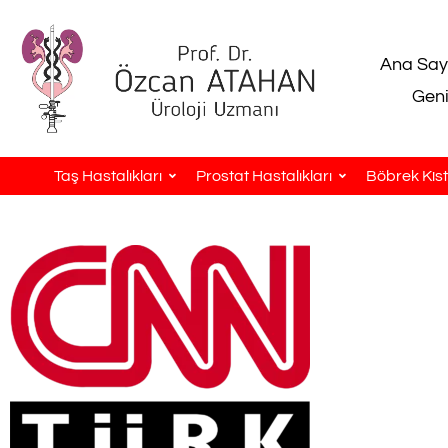
Ana Say
Geni
Taş Hastalıkları
Prostat Hastalıkları
Böbrek Kistl