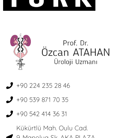
+90 224 235 28 46
+90 539 871 70 35
+90 542 414 36 31
Kükürtlü Mah. Oulu Cad.
9. Manolya Sk. AKA PLAZA