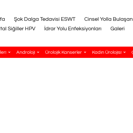
fa
Şok Dalga Tedavisi ESWT
Cinsel Yolla Bulaşan
tal Siğiller HPV
İdrar Yolu Enfeksiyonları
Galeri
eri
Androloji
Ürolojik Kanserler
Kadın Ürolojisi