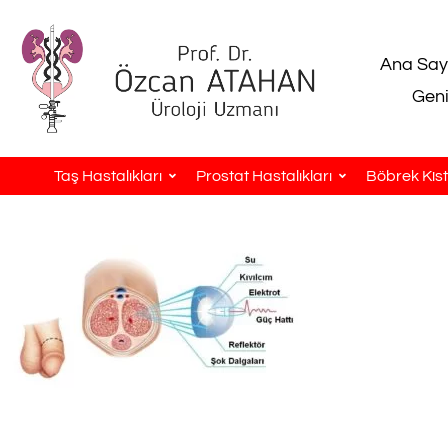
Ana Say
Geni
Taş Hastalıkları
Prostat Hastalıkları
Böbrek Kistl