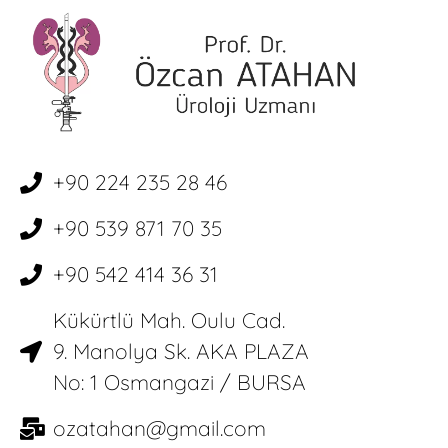
+90 224 235 28 46
+90 539 871 70 35
+90 542 414 36 31
Kükürtlü Mah. Oulu Cad.
9. Manolya Sk. AKA PLAZA
No: 1 Osmangazi / BURSA
ozatahan@gmail.com