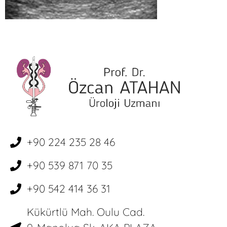
+90 224 235 28 46
+90 539 871 70 35
+90 542 414 36 31
Kükürtlü Mah. Oulu Cad.