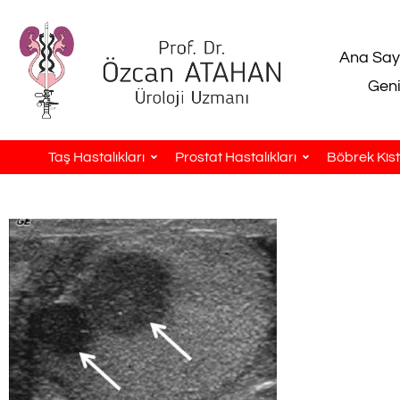
Ana Say
Geni
Taş Hastalıkları
Prostat Hastalıkları
Böbrek Kistl