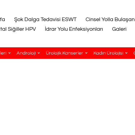
fa
Şok Dalga Tedavisi ESWT
Cinsel Yolla Bulaşan
tal Siğiller HPV
İdrar Yolu Enfeksiyonları
Galeri
eri
Androloji
Ürolojik Kanserler
Kadın Ürolojisi