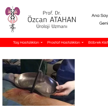
Ana Say
Geni
Taş Hastalıkları
Prostat Hastalıkları
Böbrek Kistl