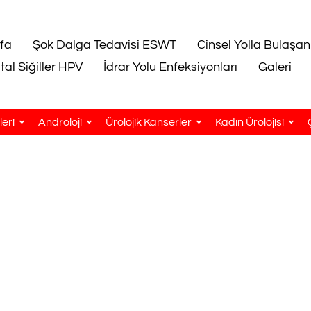
fa
Şok Dalga Tedavisi ESWT
Cinsel Yolla Bulaşan
tal Siğiller HPV
İdrar Yolu Enfeksiyonları
Galeri
eri
Androloji
Ürolojik Kanserler
Kadın Ürolojisi