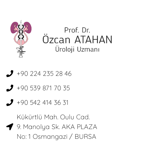
+90 224 235 28 46
+90 539 871 70 35
+90 542 414 36 31
Kükürtlü Mah. Oulu Cad.
9. Manolya Sk. AKA PLAZA
No: 1 Osmangazi / BURSA