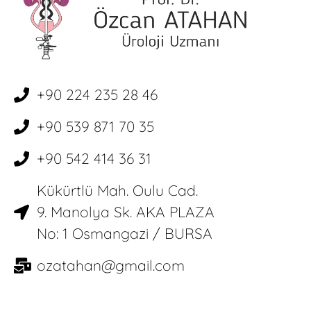
+90 224 235 28 46
+90 539 871 70 35
+90 542 414 36 31
Kükürtlü Mah. Oulu Cad.
9. Manolya Sk. AKA PLAZA
No: 1 Osmangazi / BURSA
ozatahan@gmail.com