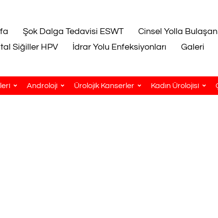
fa
Şok Dalga Tedavisi ESWT
Cinsel Yolla Bulaşan
tal Siğiller HPV
İdrar Yolu Enfeksiyonları
Galeri
eri
Androloji
Ürolojik Kanserler
Kadın Ürolojisi