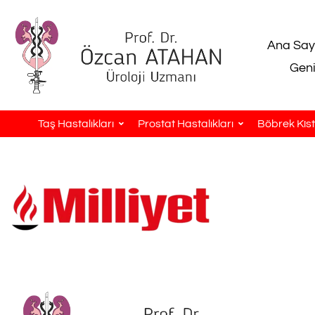
Ana Say
Geni
Taş Hastalıkları
Prostat Hastalıkları
Böbrek Kistl