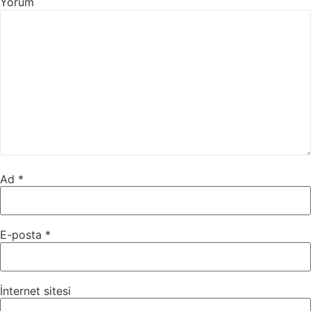
Yorum
Ad
*
E-posta
*
İnternet sitesi