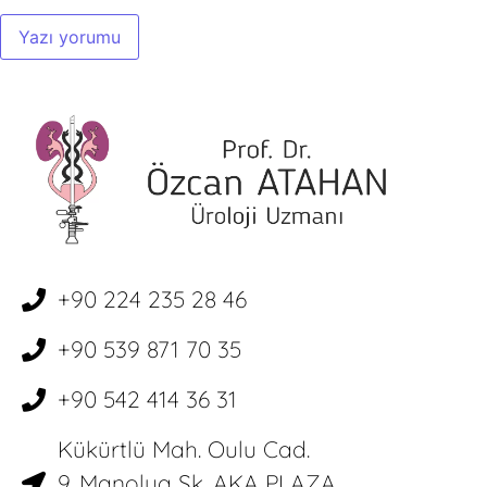
+90 224 235 28 46
+90 539 871 70 35
+90 542 414 36 31
Kükürtlü Mah. Oulu Cad.
9. Manolya Sk. AKA PLAZA