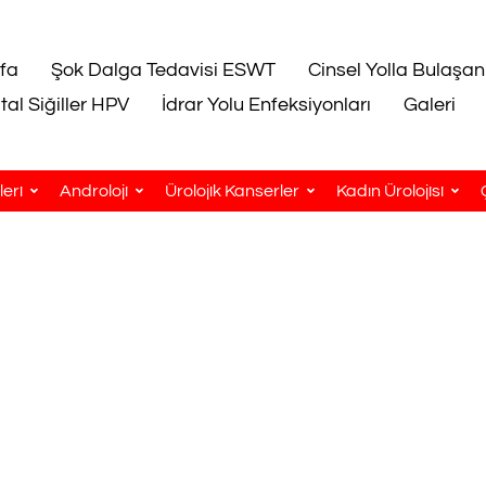
fa
Şok Dalga Tedavisi ESWT
Cinsel Yolla Bulaşan
tal Siğiller HPV
İdrar Yolu Enfeksiyonları
Galeri
eri
Androloji
Ürolojik Kanserler
Kadın Ürolojisi