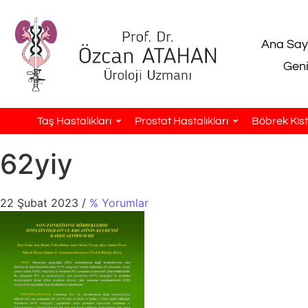
Ana Say
Geni
Taş Hastalıkları
Prostat Hastalıkları
Böbrek Kistl
62yiy
22 Şubat 2023
/
% Yorumlar