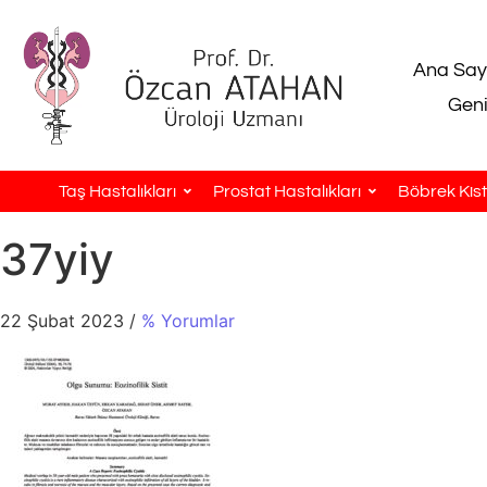
Ana Say
Geni
Taş Hastalıkları
Prostat Hastalıkları
Böbrek Kistl
37yiy
22 Şubat 2023
/
% Yorumlar