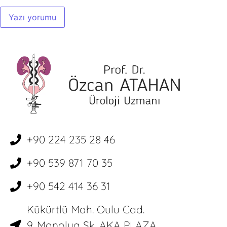
+90 224 235 28 46
+90 539 871 70 35
+90 542 414 36 31
Kükürtlü Mah. Oulu Cad.
9. Manolya Sk. AKA PLAZA