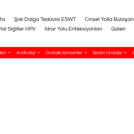
fa
Şok Dalga Tedavisi ESWT
Cinsel Yolla Bulaşan
tal Siğiller HPV
İdrar Yolu Enfeksiyonları
Galeri
eri
Androloji
Ürolojik Kanserler
Kadın Ürolojisi